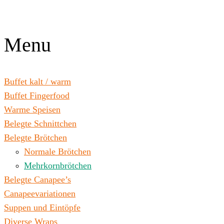
Zum
Inhalt
wechseln
Menu
Buffet kalt / warm
Buffet Fingerfood
Warme Speisen
Belegte Schnittchen
Belegte Brötchen
Normale Brötchen
Mehrkornbrötchen
Belegte Canapee’s
Canapeevariationen
Suppen und Eintöpfe
Diverse Wraps