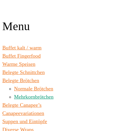
Zum
Inhalt
wechseln
Menu
Buffet kalt / warm
Buffet Fingerfood
Warme Speisen
Belegte Schnittchen
Belegte Brötchen
Normale Brötchen
Mehrkornbrötchen
Belegte Canapee’s
Canapeevariationen
Suppen und Eintöpfe
Diverse Wraps