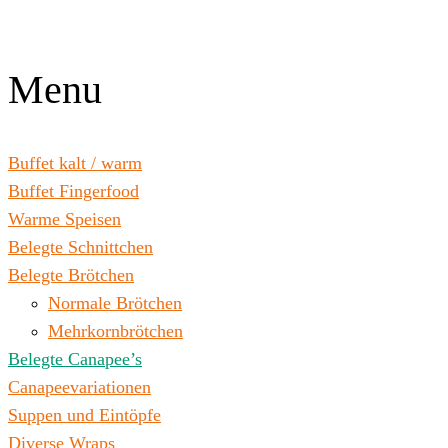
Zum
Inhalt
wechseln
Menu
Buffet kalt / warm
Buffet Fingerfood
Warme Speisen
Belegte Schnittchen
Belegte Brötchen
Normale Brötchen
Mehrkornbrötchen
Belegte Canapee’s
Canapeevariationen
Suppen und Eintöpfe
Diverse Wraps