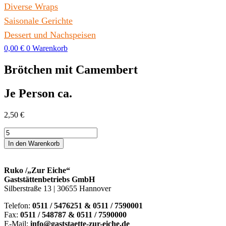
Diverse Wraps
Saisonale Gerichte
Dessert und Nachspeisen
0,00
€
0
Warenkorb
Brötchen mit Camembert
Je Person ca.
2,50
€
Brötchen
mit
In den Warenkorb
Camembert
Menge
Ruko /„Zur Eiche“
Gaststättenbetriebs GmbH
Silberstraße 13 | 30655 Hannover
Telefon:
0511 / 5476251 & 0511 / 7590001
Fax:
0511 / 548787 & 0511 / 7590000
E-Mail:
info@gaststaette-zur-eiche.de