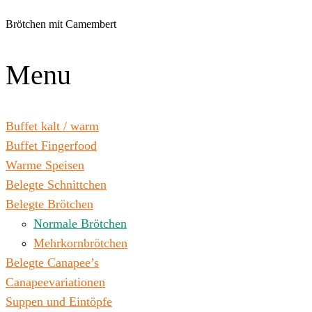
Zum
Inhalt
Brötchen mit Camembert
wechseln
Menu
Buffet kalt / warm
Buffet Fingerfood
Warme Speisen
Belegte Schnittchen
Belegte Brötchen
Normale Brötchen
Mehrkornbrötchen
Belegte Canapee’s
Canapeevariationen
Suppen und Eintöpfe