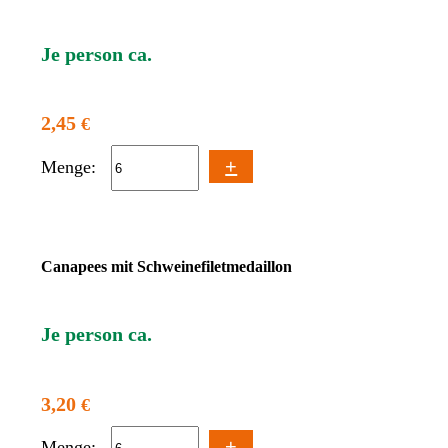
Je person ca.
2,45
€
+
Menge:
Canapees mit Schweinefiletmedaillon
Je person ca.
3,20
€
+
Menge: