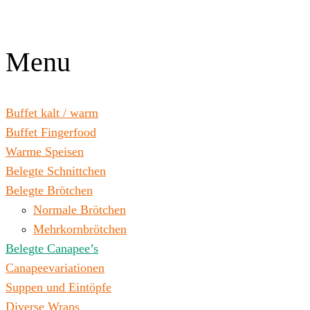
Zum
Inhalt
wechseln
Menu
Buffet kalt / warm
Buffet Fingerfood
Warme Speisen
Belegte Schnittchen
Belegte Brötchen
Normale Brötchen
Mehrkornbrötchen
Belegte Canapee’s
Canapeevariationen
Suppen und Eintöpfe
Diverse Wraps