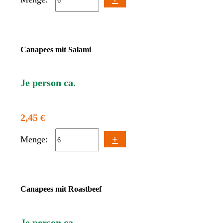
Canapees mit Salami
Je person ca.
2,45
€
+
Menge:
Canapees mit Roastbeef
Je person ca.