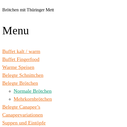
Zum
Inhalt
Brötchen mit Thüringer Mett
wechseln
Menu
Buffet kalt / warm
Buffet Fingerfood
Warme Speisen
Belegte Schnittchen
Belegte Brötchen
Normale Brötchen
Mehrkornbrötchen
Belegte Canapee’s
Canapeevariationen
Suppen und Eintöpfe