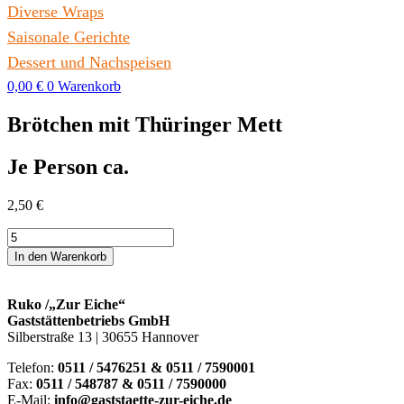
Diverse Wraps
Saisonale Gerichte
Dessert und Nachspeisen
0,00
€
0
Warenkorb
Brötchen mit Thüringer Mett
Je Person ca.
2,50
€
Brötchen
mit
In den Warenkorb
Thüringer
Mett
Menge
Ruko /„Zur Eiche“
Gaststättenbetriebs GmbH
Silberstraße 13 | 30655 Hannover
Telefon:
0511 / 5476251 & 0511 / 7590001
Fax:
0511 / 548787 & 0511 / 7590000
E-Mail:
info@gaststaette-zur-eiche.de