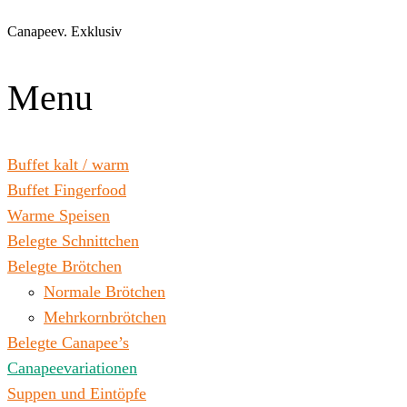
Zum
Inhalt
Canapeev. Exklusiv
wechseln
Menu
Buffet kalt / warm
Buffet Fingerfood
Warme Speisen
Belegte Schnittchen
Belegte Brötchen
Normale Brötchen
Mehrkornbrötchen
Belegte Canapee’s
Canapeevariationen
Suppen und Eintöpfe