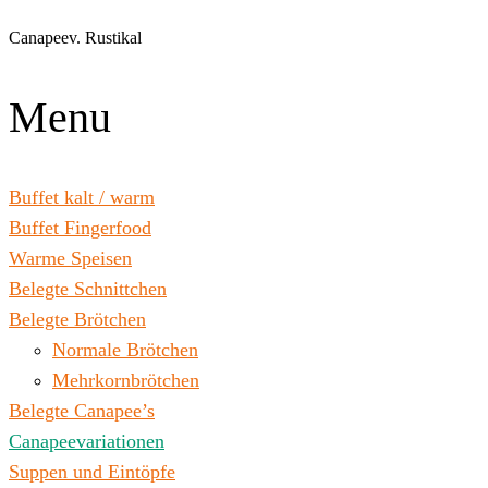
Zum
Inhalt
Canapeev. Rustikal
wechseln
Menu
Buffet kalt / warm
Buffet Fingerfood
Warme Speisen
Belegte Schnittchen
Belegte Brötchen
Normale Brötchen
Mehrkornbrötchen
Belegte Canapee’s
Canapeevariationen
Suppen und Eintöpfe