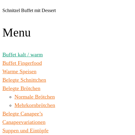
Zum
Inhalt
Schnitzel Buffet mit Dessert
wechseln
Menu
Buffet kalt / warm
Buffet Fingerfood
Warme Speisen
Belegte Schnittchen
Belegte Brötchen
Normale Brötchen
Mehrkornbrötchen
Belegte Canapee’s
Canapeevariationen
Suppen und Eintöpfe