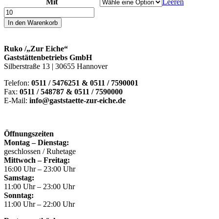
Mit
Leeren
Schnitzel
Buffet
In den Warenkorb
mit
Dessert
Menge
Ruko /„Zur Eiche“
Gaststättenbetriebs GmbH
Silberstraße 13 | 30655 Hannover
Telefon:
0511 / 5476251 & 0511 / 7590001
Fax:
0511 / 548787 & 0511 / 7590000
E-Mail:
info@gaststaette-zur-eiche.de
Öffnungszeiten
Montag – Dienstag:
geschlossen / Ruhetage
Mittwoch – Freitag:
16:00 Uhr – 23:00 Uhr
Samstag:
11:00 Uhr – 23:00 Uhr
Sonntag:
11:00 Uhr – 22:00 Uhr