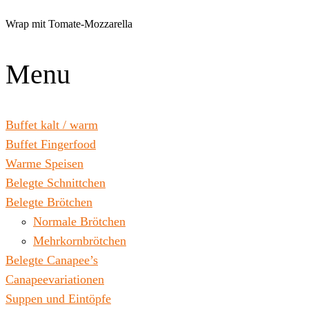
Zum
Inhalt
Wrap mit Tomate-Mozzarella
wechseln
Menu
Buffet kalt / warm
Buffet Fingerfood
Warme Speisen
Belegte Schnittchen
Belegte Brötchen
Normale Brötchen
Mehrkornbrötchen
Belegte Canapee’s
Canapeevariationen
Suppen und Eintöpfe