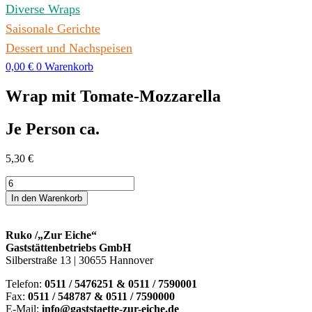
Diverse Wraps
Saisonale Gerichte
Dessert und Nachspeisen
0,00
€
0
Warenkorb
Wrap mit Tomate-Mozzarella
Je Person ca.
5,30
€
Wrap
mit
In den Warenkorb
Tomate-
Mozzarella
Menge
Ruko /„Zur Eiche“
Gaststättenbetriebs GmbH
Silberstraße 13 | 30655 Hannover
Telefon:
0511 / 5476251 & 0511 / 7590001
Fax:
0511 / 548787 & 0511 / 7590000
E-Mail:
info@gaststaette-zur-eiche.de