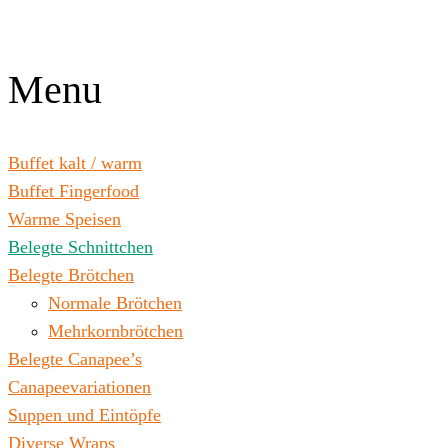
Zum
Inhalt
wechseln
Menu
Buffet kalt / warm
Buffet Fingerfood
Warme Speisen
Belegte Schnittchen
Belegte Brötchen
Normale Brötchen
Mehrkornbrötchen
Belegte Canapee’s
Canapeevariationen
Suppen und Eintöpfe
Diverse Wraps